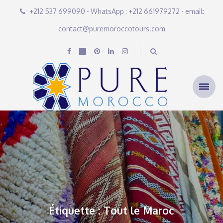
+212 537 699090 - WhatsApp : +212 661979272 - email:
contact@puremoroccotours.com
Étiquette : Tout le Maroc